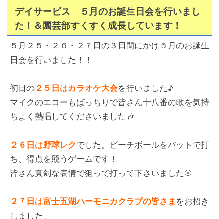
デイサービス ５月のお誕生日会を行いまし
た！＆園芸部すくすく成長しています！
５月２５・２６・２７日の３日間にかけ５月のお誕生
日会を行いました！！
初日の
２５日
は
カラオケ大会
を行いました♪
マイクのエコーもばっちりで皆さん十八番の歌を気持
ちよく熱唱してくださいました🎶
２６日
は
野球レク
でした。ビーチボールをバットで打
ち、得点を競うゲームです！
皆さん真剣な表情で狙って打って下さいました⚾
２７日
は
富士五湖ハーモニカクラブの皆さま
をお招き
しました。