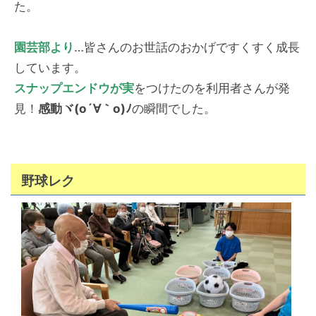
た。
園芸部より
…皆さんのお世話のおかげですくすく成長
しています。
スナップエンドウが実
をつけたのを利用者さんが発
見！
感動ヾ(o´∀｀o)ﾉ
の瞬間でした。
野球レク