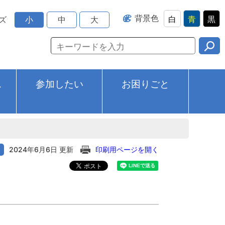
背景色
白
青
黒
ズ
小
中
大
ス
参加したい
お困りごと
2024年6月6日 更新
印刷用ページを開く