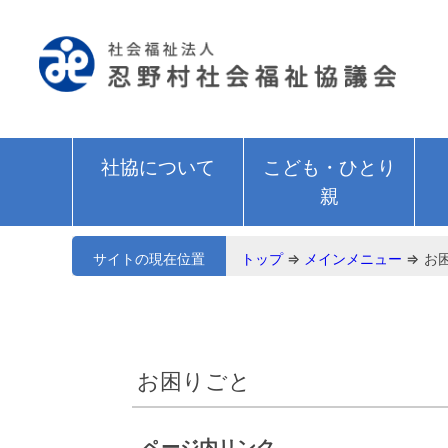
社協について
こども・ひとり
親
サイトの現在位置
トップ
⇒
メインメニュー
⇒
お
お困りごと
ページ内リンク