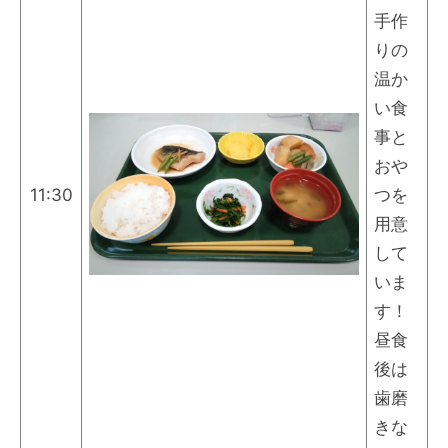
手作
りの
温か
い食
事と
おや
11:30
つを
用意
して
いま
す！
昼食
後は
歯磨
きな