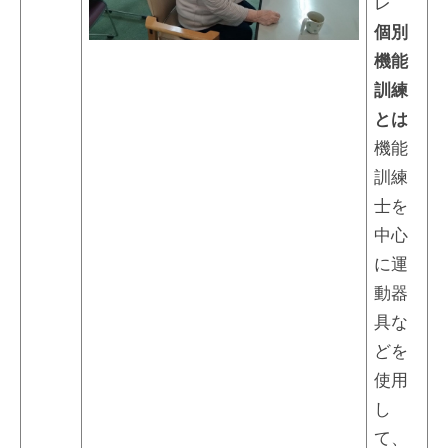
レ
個別
機能
訓練
とは
機能
訓練
士を
中心
に運
動器
具な
どを
使用
し
て、