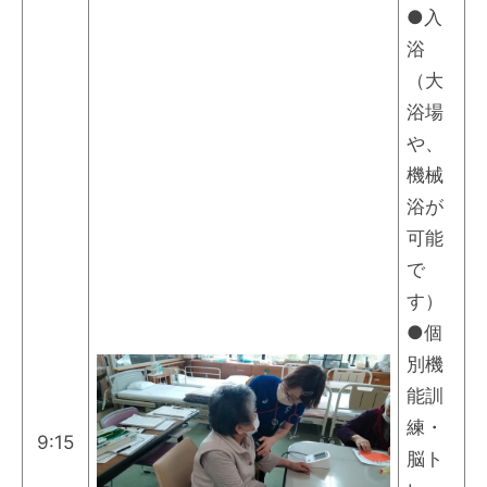
●入
浴
（大
浴場
や、
機械
浴が
可能
で
す）
●個
別機
能訓
練・
9:15
脳ト