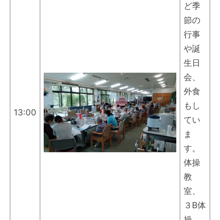
ど季
節の
行事
や誕
生日
会、
外食
もし
13:00
てい
ま
す。
体操
教
室、
３B体
操、