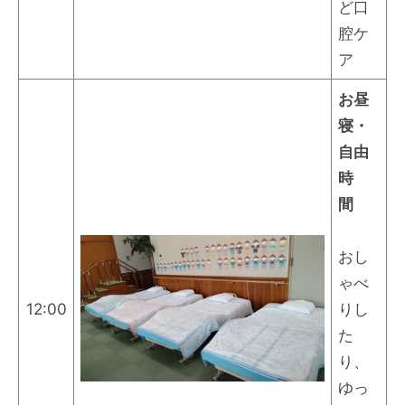
ど口
腔ケ
ア
お昼
寝・
自由
時
間
おし
ゃべ
12:00
りし
た
り、
ゆっ