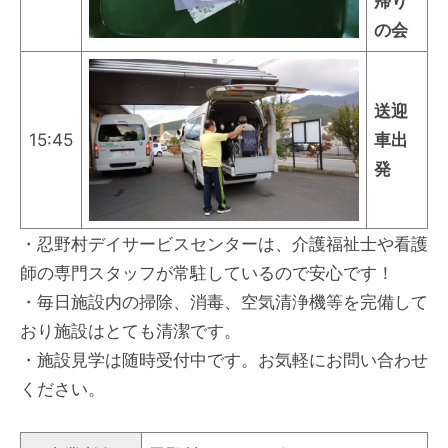
帰り
の会
送迎
15:45
車出
発
・忍野村デイサービスセンターは、介護福祉士や看護
師の専門スタッフが常駐しているので安心です！
・毎日施設内の掃除、消毒、空気清浄機等を完備して
おり施設はとても清潔です。
・施設見学は随時受付中です。お気軽にお問い合わせ
ください。