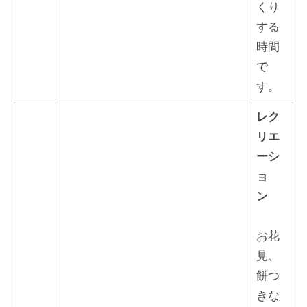
くり
する
時間
で
す。
レク
リエ
ーシ
ョ
ン
お花
見、
餅つ
きな