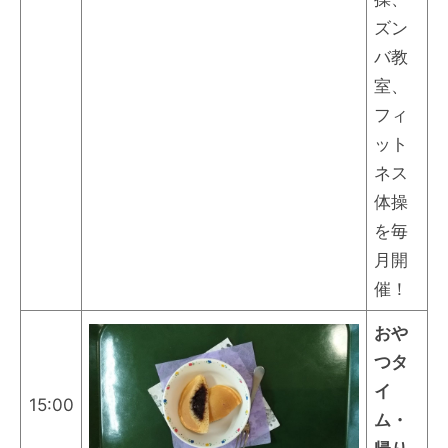
ズン
バ教
室、
フィ
ット
ネス
体操
を毎
月開
催！
おや
つタ
イ
15:00
ム・