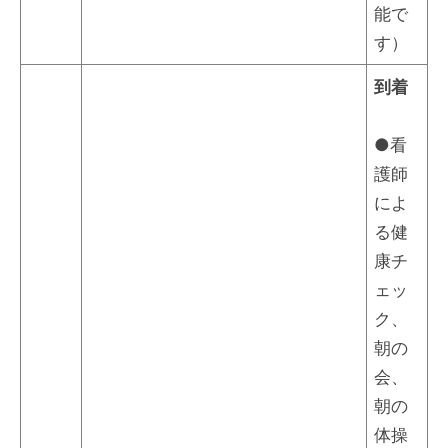
能で
す）
到着
●看
護師
によ
る健
康チ
ェッ
ク、
朝の
会、
朝の
体操