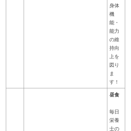
身体
機
能・
能力
の維
持向
上を
図り
ま
す！
昼食
毎日
栄養
士の