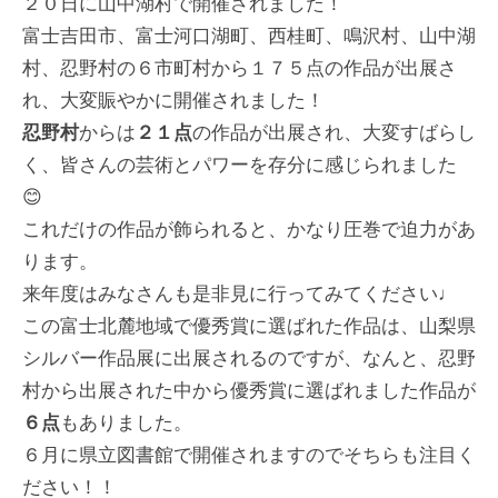
２０日に山中湖村で開催されました！
富士吉田市、富士河口湖町、西桂町、鳴沢村、山中湖
村、忍野村の６市町村から１７５点の作品が出展さ
れ、大変賑やかに開催されました！
忍野村
からは
２１点
の作品が出展され、大変すばらし
く、皆さんの芸術とパワーを存分に感じられました
😊
これだけの作品が飾られると、かなり圧巻で迫力があ
ります。
来年度はみなさんも是非見に行ってみてください♩
この富士北麓地域で優秀賞に選ばれた作品は、山梨県
シルバー作品展に出展されるのですが、なんと、忍野
村から出展された中から優秀賞に選ばれました作品が
６点
もありました。
６月に県立図書館で開催されますのでそちらも注目く
ださい！！