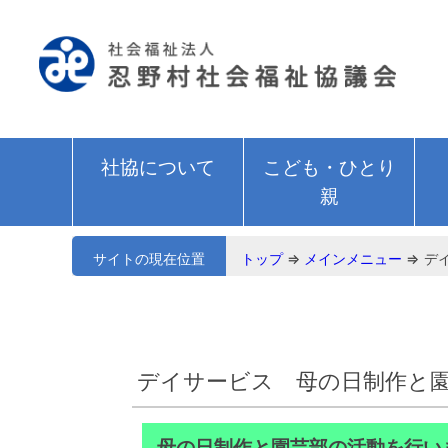
社協について
こども・ひとり
親
サイトの現在位置
トップ
⇒
メインメニュー
⇒
デ
デイサービス 母の日制作と
母の日制作と園芸部の活動を行い