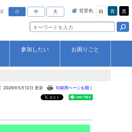
背景色
白
青
黒
ズ
小
中
大
ス
参加したい
お困りごと
2026年5月12日 更新
印刷用ページを開く