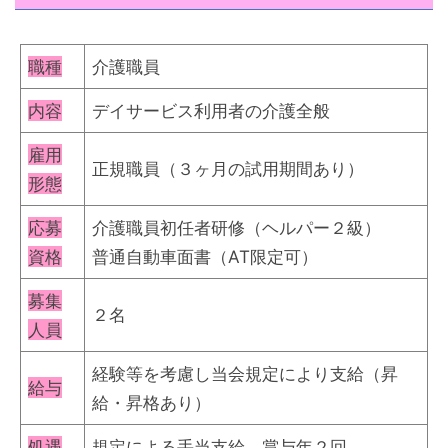
職種
介護職員
内容
デイサービス利用者の介護全般
雇用
正規職員（３ヶ月の試用期間あり）
形態
応募
介護職員初任者研修（ヘルパー２級）
資格
普通自動車面書（AT限定可）
募集
２名
人員
経験等を考慮し当会規定により支給（昇
給与
給・昇格あり）
処遇
規定による手当支給、賞与年２回