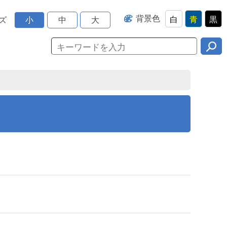
背景色
白
青
黒
ズ
小
中
大