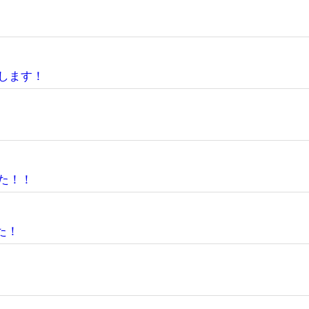
します！
た！！
た！