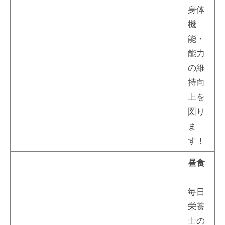
身体
機
能・
能力
の維
持向
上を
図り
ま
す！
昼食
毎日
栄養
士の