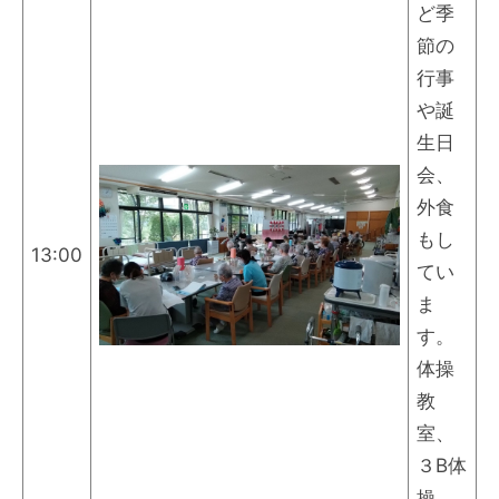
ど季
節の
行事
や誕
生日
会、
外食
もし
13:00
てい
ま
す。
体操
教
室、
３B体
操、