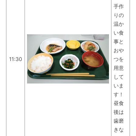
手作
りの
温か
い食
事と
おや
11:30
つを
用意
して
いま
す！
昼食
後は
歯磨
きな