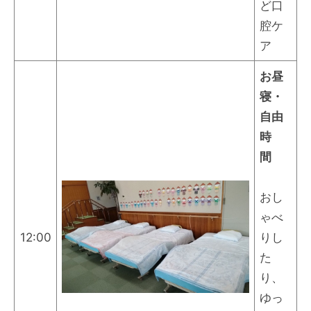
ど口
腔ケ
ア
お昼
寝・
自由
時
間
おし
ゃべ
12:00
りし
た
り、
ゆっ