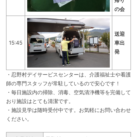
帰り
の会
送迎
15:45
車出
発
・忍野村デイサービスセンターは、介護福祉士や看護
師の専門スタッフが常駐しているので安心です！
・毎日施設内の掃除、消毒、空気清浄機等を完備して
おり施設はとても清潔です。
・施設見学は随時受付中です。お気軽にお問い合わせ
ください。