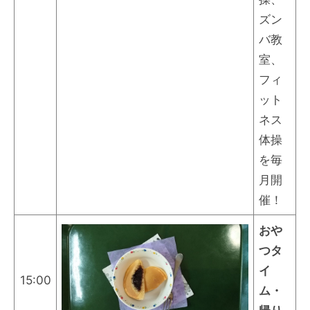
ズン
バ教
室、
フィ
ット
ネス
体操
を毎
月開
催！
おや
つタ
イ
15:00
ム・