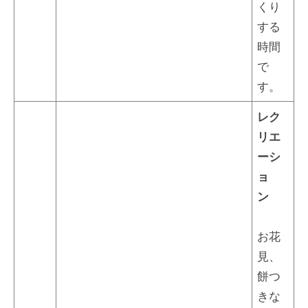
くり
する
時間
で
す。
レク
リエ
ーシ
ョ
ン
お花
見、
餅つ
きな