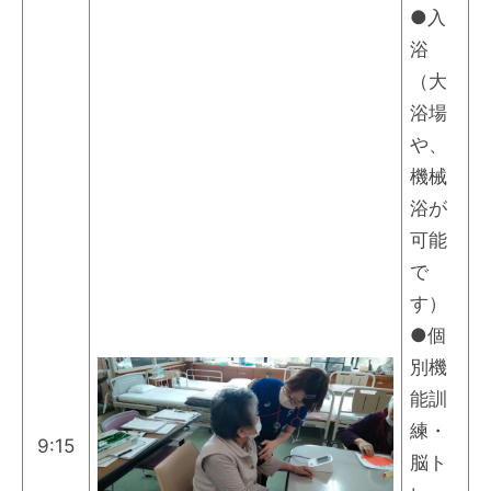
●入
浴
（大
浴場
や、
機械
浴が
可能
で
す）
●個
別機
能訓
練・
9:15
脳ト