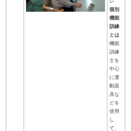
レ
個別
機能
訓練
とは
機能
訓練
士を
中心
に運
動器
具な
どを
使用
し
て、