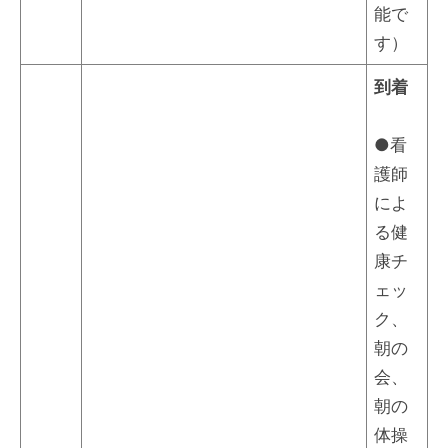
能で
す）
到着
●看
護師
によ
る健
康チ
ェッ
ク、
朝の
会、
朝の
体操